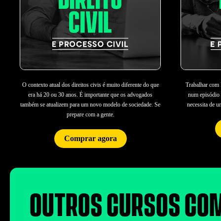
O contexto atual dos direitos civis é muito diferente do que
Trabalhar com 
era há 20 ou 30 anos. É importante que os advogados
num episódio
também se atualizem para um novo modelo de sociedade. Se
necessita de u
prepare com a gente.
Comprar agora
OUTROS CURSOS CO