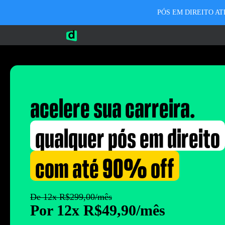
PÓS EM DIREITO ATÉ 90
acelere sua carreira.
qualquer pós em direito
com até 90% off
De 12x R$299,00/mês
Por 12x R$49,90/mês