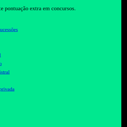
te pontuação extra em concursos.
sucessões
l
o
istral
privada