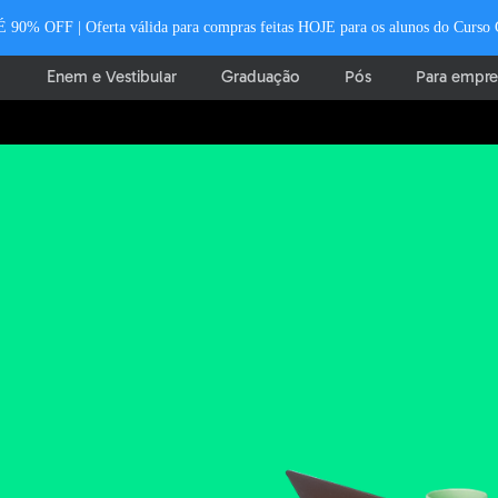
% OFF | Oferta válida para compras feitas HOJE para os alunos do Curso Grá
Enem e Vestibular
Graduação
Pós
Para empre